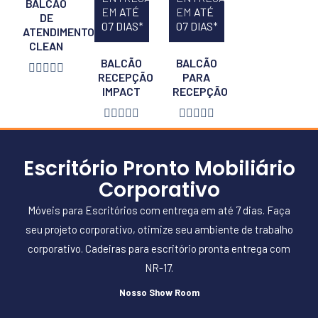
BALCÃO
EM
ATÉ
EM
ATÉ
DE
07 DIAS
*
07 DIAS
*
ATENDIMENTO
CLEAN
BALCÃO
BALCÃO





RECEPÇÃO
PARA
IMPACT
RECEPÇÃO










Escritório Pronto Mobiliário
Corporativo
Móveis para Escritórios com entrega em até 7 dias. Faça
seu projeto corporativo, otimize seu ambiente de trabalho
corporativo. Cadeiras para escritório pronta entrega com
NR-17.
Nosso Show Room