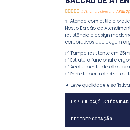
38
Avalia





(
número aleatório
)
✨ Atenda com estilo e prati
Nosso Balcão de Atendiment
resistência e design moderno
corporativos que exigem or
✅ Tampo resistente em 25
✅ Estrutura funcional e erg
✅ Acabamento de alta dura
✅ Perfeito para otimizar o 
🔹 Leve qualidade e sofisti
ESPECIFICAÇÕES
TÉCNICAS
RECEBER
COTAÇÃO