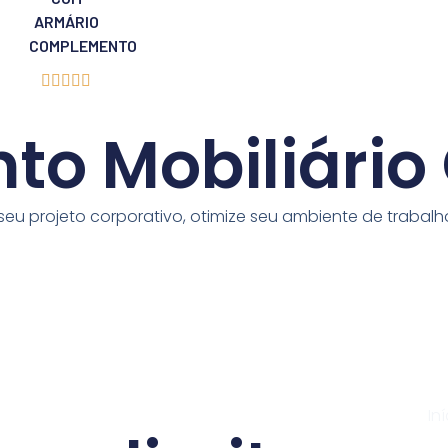
ARMÁRIO
COMPLEMENTO





onto Mobiliári
seu projeto corporativo, otimize seu ambiente de trabalh
In