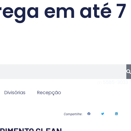
trega em até 7
5585-3033
(11)
Divisórias
Recepção
Compartilhe:
NDIMENTO CLEAN