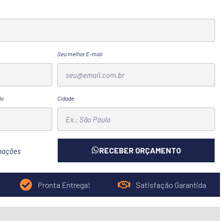
Seu melhor E-mail
do
Cidade
RECEBER ORÇAMENTO
rmações
Pronta Entrega!
Satisfação Garantida