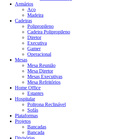
Armários
Aço
Madeira
Cadeiras
Polipropileno
Cadeira Polipropileno
Diretor
Executiva
Gamer
Operacional
Mesas
Mesa Reunião
Mesa Diretor
Mesas Executivas
Mesa Refeitórios
Home Office
Estantes
Hospitalar
Poltrona Reclinável
Sofás
Plataformas
Projetos
Bancadas
Bancada
Divisórias