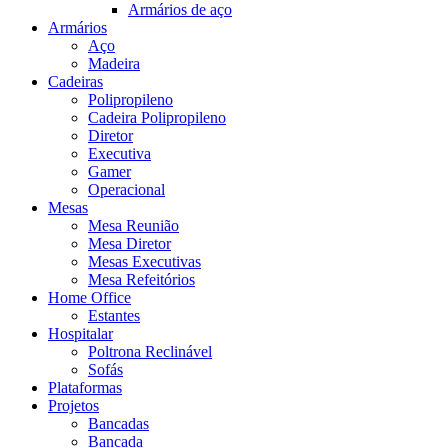
Armários de aço
Armários
Aço
Madeira
Cadeiras
Polipropileno
Cadeira Polipropileno
Diretor
Executiva
Gamer
Operacional
Mesas
Mesa Reunião
Mesa Diretor
Mesas Executivas
Mesa Refeitórios
Home Office
Estantes
Hospitalar
Poltrona Reclinável
Sofás
Plataformas
Projetos
Bancadas
Bancada