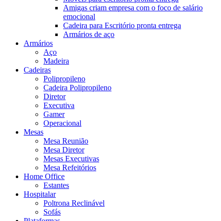
Amigas criam empresa com o foco de salário
emocional
Cadeira para Escritório pronta entrega
Armários de aço
Armários
Aço
Madeira
Cadeiras
Polipropileno
Cadeira Polipropileno
Diretor
Executiva
Gamer
Operacional
Mesas
Mesa Reunião
Mesa Diretor
Mesas Executivas
Mesa Refeitórios
Home Office
Estantes
Hospitalar
Poltrona Reclinável
Sofás
Plataformas