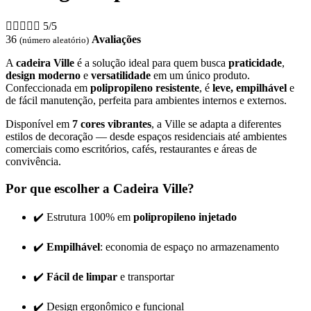





5/5
36
Avaliações
(
número aleatório
)
A
cadeira Ville
é a solução ideal para quem busca
praticidade
,
design moderno
e
versatilidade
em um único produto.
Confeccionada em
polipropileno resistente
, é
leve, empilhável
e
de fácil manutenção, perfeita para ambientes internos e externos.
Disponível em
7 cores vibrantes
, a Ville se adapta a diferentes
estilos de decoração — desde espaços residenciais até ambientes
comerciais como escritórios, cafés, restaurantes e áreas de
convivência.
Por que escolher a Cadeira Ville?
✔️ Estrutura 100% em
polipropileno injetado
✔️
Empilhável
: economia de espaço no armazenamento
✔️
Fácil de limpar
e transportar
✔️ Design ergonômico e funcional