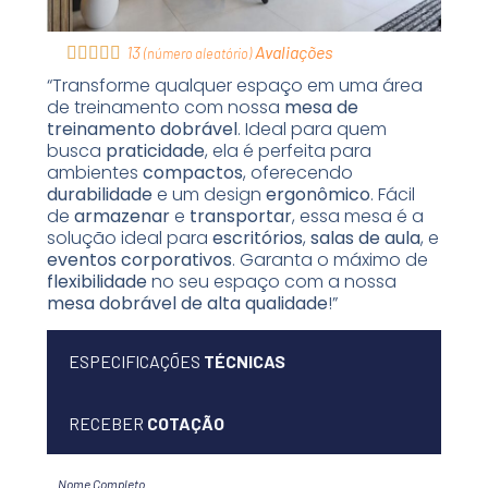
13
Avaliações





(
número aleatório
)
“Transforme qualquer espaço em uma área
de treinamento com nossa
mesa de
treinamento dobrável
. Ideal para quem
busca
praticidade
, ela é perfeita para
ambientes
compactos
, oferecendo
durabilidade
e um design
ergonômico
. Fácil
de
armazenar
e
transportar
, essa mesa é a
solução ideal para
escritórios
,
salas de aula
, e
eventos corporativos
. Garanta o máximo de
flexibilidade
no seu espaço com a nossa
mesa dobrável de alta qualidade
!”
ESPECIFICAÇÕES
TÉCNICAS
RECEBER
COTAÇÃO
Nome Completo