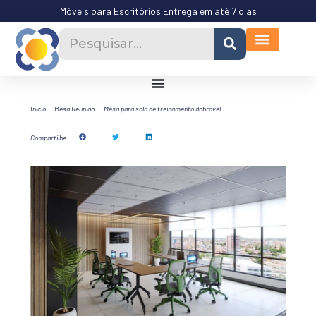
Móveis para Escritórios Entrega em até 7 dias
Início
Mesa Reunião
Mesa para sala de treinamento dobravél
Compartilhe: